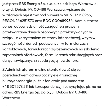
jest przez RBS Energia Sp. z .o.o. z siedzibą w Warszawie,
przy ul. Dubois 1/9, 00-188 Warszawa, wpisane do
właściwych rejestrów pod numerem NIP 9512358933,
REGON 146251370 oraz
BDO 000689934
. Administrator
ponosi odpowiedzialność za zgodne z prawem
przetwarzanie danych osobowych przekazywanych w
związku z korzystaniem ze strony internetowej, w tym w
szczególności danych podawanych w formularzach
kontaktowych, formularzach zgłoszeniowych na szkolenia,
zapytaniach ofertowych, formularzach rekrutacyjnych oraz
danych związanych z subskrypcją newslettera.
Z Administratorem można skontaktować się za
pośrednictwem adresu poczty elektronicznej
biuro@rbsenergia.pl, telefonicznie pod numerem
+48 501 578 311 lub korespondencyjnie, wysyłając pismo na
adres:
RBS Energia Sp. z o.o.,
ul. Dubois 1/9, 00-188
Warszawa.