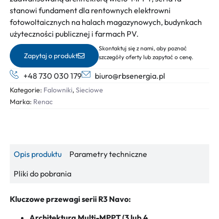
stanowi fundament dla rentownych elektrowni
fotowoltaicznych na halach magazynowych, budynkach
użyteczności publicznej i farmach PV.
Skontaktuj się z nami, aby poznać
Zapytaj o produkt
szczegóły oferty lub zapytać o cenę.
+48 730 030 179
biuro@rbsenergia.pl
Kategorie:
Falowniki
,
Sieciowe
Marka:
Renac
Opis produktu
Parametry techniczne
Pliki do pobrania
Kluczowe przewagi serii R3 Navo:
Architektura Multi-MPPT (3 lub 4