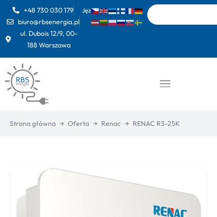
+48 730 030 179
Język:
biuro@rbsenergia.pl
ul. Dubois 12/9, 00-
188 Warszawa
Strona główna
→
Oferta
→
Renac
→
RENAC R3-25K