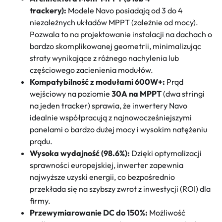
trackery):
Modele Navo posiadają od 3 do 4
niezależnych układów MPPT (zależnie od mocy).
Pozwala to na projektowanie instalacji na dachach o
bardzo skomplikowanej geometrii, minimalizując
straty wynikające z różnego nachylenia lub
częściowego zacienienia modułów.
Kompatybilność z modułami 600W+:
Prąd
wejściowy na poziomie
30A na MPPT
(dwa stringi
na jeden tracker) sprawia, że inwertery Navo
idealnie współpracują z najnowocześniejszymi
panelami o bardzo dużej mocy i wysokim natężeniu
prądu.
Wysoka wydajność (98.6%):
Dzięki optymalizacji
sprawności europejskiej, inwerter zapewnia
najwyższe uzyski energii, co bezpośrednio
przekłada się na szybszy zwrot z inwestycji (ROI) dla
firmy.
Przewymiarowanie DC do 150%:
Możliwość