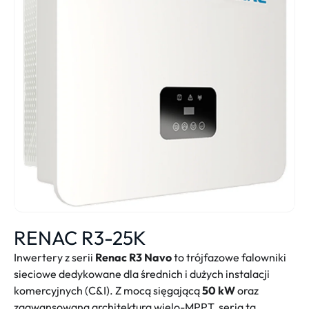
RENAC R3-25K
Inwertery z serii
Renac R3 Navo
to trójfazowe falowniki
sieciowe dedykowane dla średnich i dużych instalacji
komercyjnych (C&I). Z mocą sięgającą
50 kW
oraz
zaawansowaną architekturą wielo-MPPT, seria ta